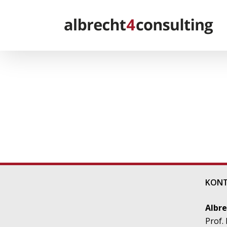
Skip
to
content
KON
Albre
Prof.